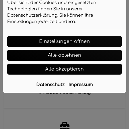
Übersicht der Cookies und eingesetzten
Einrichtung
Technologien finden Sie in unserer
Datenschutzerklärung. Sie können Ihre
Ihre Alarmanlage wird von uns nach Ihren
Einstellungen jederzeit ändern.
Vorgaben programmiert
Einstellungen öffnen
Alle ablehnen
Alle akzeptieren
Planung
Datenschutz
Impressum
Wir sorgen ganzheitlich für die Außenhaut- und
Innenraumabsicherung