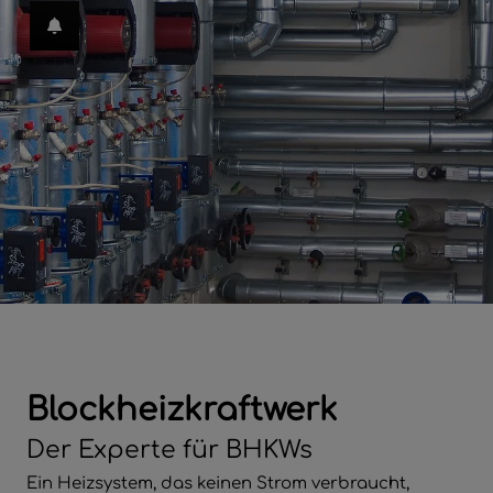
en und schließen
en
menü öffnen und schließen
ffnen und schließen
Blockheizkraftwerk
 und schließen
Der Experte für BHKWs
rmenü öffnen und schließen
Ein Heizsystem, das keinen Strom verbraucht,