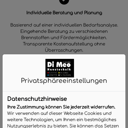
Individuelle Beratung und Planung
Basierend auf einer individuellen Bedarfsanalyse.
Eingehende Beratung zu verschiedenen
Brennstoffen und Fördermöglichkeiten.
Transparente Kostenaufstellung ohne
Überraschungen.
Privatsphäre­einstellungen
Qualität vom Fachmann
Ausschließlich Markenprodukte führender
Datenschutzhinweise
Hersteller.
Ihre Zustimmung können Sie jederzeit widerrufen.
Umfassende Service- und Garantieleistungen.
Wir verwenden auf dieser Webseite Cookies und
Installation, Wartung und Instandhaltung aus
weitere Technologien, um Ihnen ein bestmögliches
einer Hand.
Nutzungserlebnis zu bieten. Sie können das Setzen