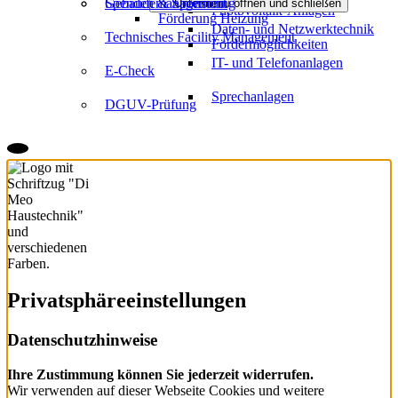
Spenden & Sponsoring
Gebäudemanagement
Untermenü öffnen und schließen
Photovoltaik-Anlagen
Förderung Heizung
Daten- und Netzwerktechnik
Technisches Facility Management
Fördermöglichkeiten
IT- und Telefonanlagen
E-Check
Sprechanlagen
DGUV-Prüfung
Privatsphäre­einstellungen
Datenschutzhinweise
Ihre Zustimmung können Sie jederzeit widerrufen.
Wir verwenden auf dieser Webseite Cookies und weitere