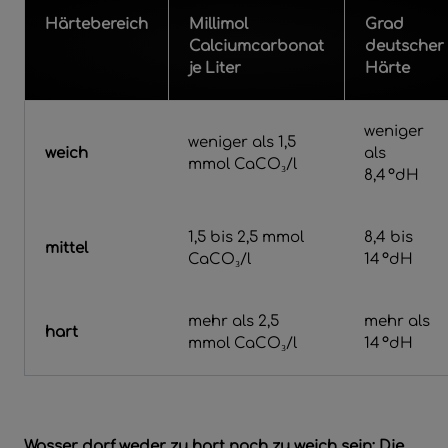
Härtebereich
Millimol
Grad
Calciumcarbonat
deutscher
je Liter
Härte
weniger
weniger als 1,5
weich
als
mmol CaCO₃/l
8,4 °dH
1,5 bis 2,5 mmol
8,4 bis
mittel
CaCO₃/l
14 °dH
mehr als 2,5
mehr als
hart
mmol CaCO₃/l
14 °dH
Wasser darf weder zu hart noch zu weich sein: Die