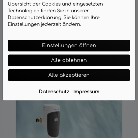
Übersicht der Cookies und eingesetzten
möglich, den Trinkwasserdruck im
Technologien finden Sie in unserer
Haus trotz unterschiedlicher Drücke
Datenschutzerklärung. Sie können Ihre
auf der Eingangsseite auf ein
Einstellungen jederzeit ändern.
gleichmäßiges Niveau zu regeln. Ist
der Druck zu hoch, wirkt sich das
negativ auf den Wasserverbrauch
Einstellungen öffnen
und die Geräuschentwicklung in den
Armaturen aus. Weiterer Vorteil:
Schäden durch Überdruck, wie z. B.
Alle ablehnen
Rohrbrüche, werden vermieden.
Alle akzeptieren
Datenschutz
Impressum