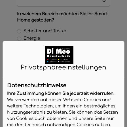
In welchem Bereich möchten Sie Ihr Smart
Home gestalten?
Schalter und Taster
Energie
Beleuchtung
Sicherheit
Unterhaltung
Privatsphäre­einstellungen
Sonstiges
Wohnen Kinder in der Immobilie?
Datenschutzhinweise
ja
Ihre Zustimmung können Sie jederzeit widerrufen.
nein
Wir verwenden auf dieser Webseite Cookies und
weitere Technologien, um Ihnen ein bestmögliches
Haben Sie in Ihrer Immobilie Haustiere?
Nutzungserlebnis zu bieten. Sie können das Setzen
von Cookies auch ablehnen und unsere Seite nur
ja
mit den technisch notwendigen Cookies nutzen.