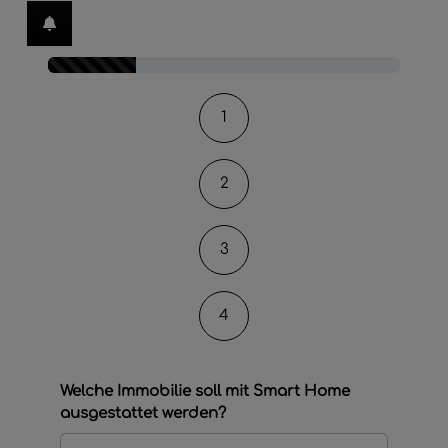
hließen
 und schließen
en und schließen
Kontaktformular-Fortschritt
1
en
menü öffnen und schließen
2
ffnen und schließen
3
4
Welche Immobilie soll mit Smart Home
ausgestattet werden?