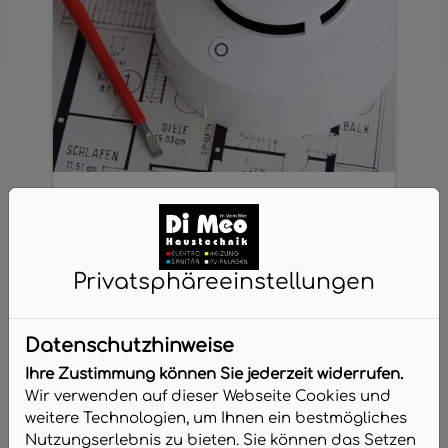
Brandmeldeanlagen
Insbesondere in größeren
Privatsphäre­einstellungen
Wohngebäuden, in Büros, Lagern
und Geschäften ist eine
Brandmeldeanlage (BMA) ein Muss.
Datenschutzhinweise
Wenn es irgendwo brennt, stellt der
Rauch die größte Gefahr dar.
Ihre Zustimmung können Sie jederzeit widerrufen.
Wir verwenden auf dieser Webseite Cookies und
Weiterlesen
weitere Technologien, um Ihnen ein bestmögliches
Nutzungserlebnis zu bieten. Sie können das Setzen